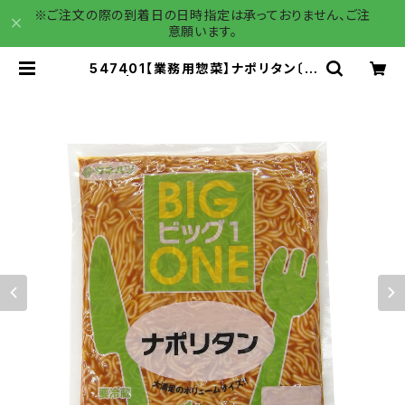
※ご注文の際の到着日の日時指定は承っておりません、ご注
意願います。
547401【業務用惣菜】ナポリタン〔１
ｋｇ〕 | カネハツ本舗 ー業務用商品
専用ー