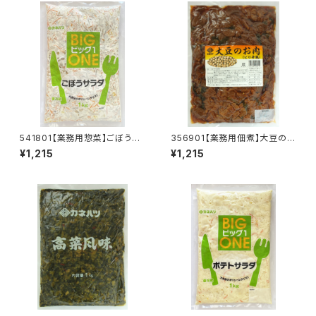
541801【業務用惣菜】ごぼうサ
356901【業務用佃煮】大豆のお
ラダ〔１ｋｇ〕
肉ピリ辛風〔１ｋｇ〕
¥1,215
¥1,215