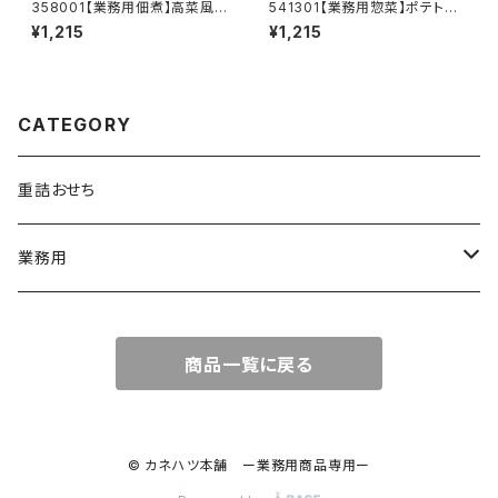
358001【業務用佃煮】高菜風味
541301【業務用惣菜】ポテトサ
〔１ｋｇ〕
ラダ〔１ｋｇ〕
¥1,215
¥1,215
CATEGORY
重詰おせち
業務用
つくだ煮
商品一覧に戻る
煮豆
そう菜
© カネハツ本舗 ー業務用商品専用ー